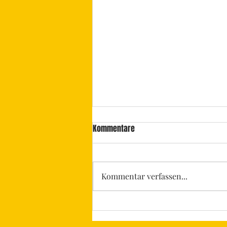
Kommentare
Kommentar verfassen...
Lixlux: Titelstory im Fine Art
Printer