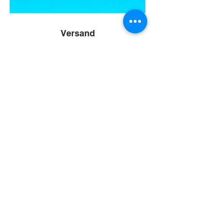
Versand
Innerhalb Deutschlands versenden wir
kostenfrei
Zu gross oder zu klein ? Wir
machen alles möglich !
Sie wünschen eine
individuelle Grösse für Ihren
Raum oder haben eigene
Vorstellungen