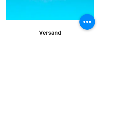
Versand
Innerhalb Deutschlands versenden wir
kostenfrei
Zu gross oder zu klein ? Wir
machen alles möglich !
Sie wünschen eine
individuelle Grösse für Ihren
Raum oder haben eigene