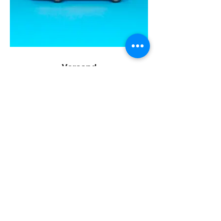
Versand
Innerhalb Deutschlands versenden wir
kostenfrei
Zu gross oder zu klein ? Wir
machen alles möglich !
Sie wünschen eine
individuelle Grösse für Ihren