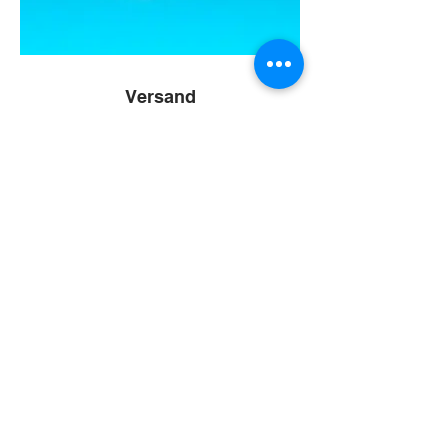
Versand
Innerhalb Deutschlands versenden wir
kostenfrei
Zu gross oder zu klein ? Wir
machen alles möglich !
Sie wünschen eine
individuelle Grösse für Ihren
Raum oder haben eigene